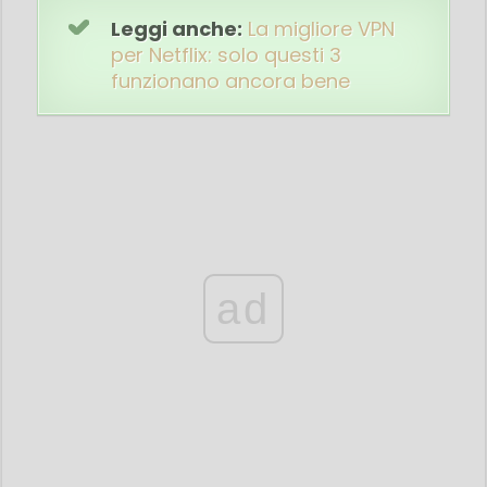
Leggi anche:
La migliore VPN
per Netflix: solo questi 3
funzionano ancora bene
ad