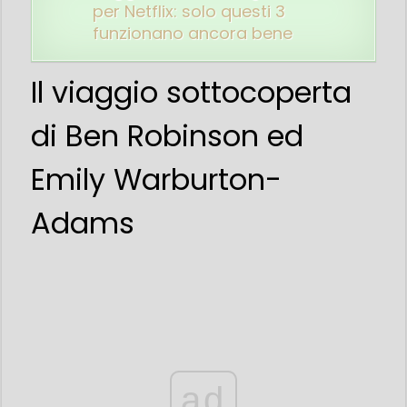
per Netflix: solo questi 3
funzionano ancora bene
Il viaggio sottocoperta
di Ben Robinson ed
Emily Warburton-
Adams
ad