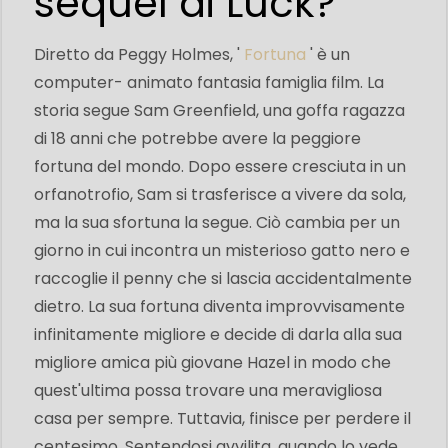
sequel di Luck?
Diretto da Peggy Holmes, '
Fortuna
' è un
computer- animato fantasia famiglia film. La
storia segue Sam Greenfield, una goffa ragazza
di 18 anni che potrebbe avere la peggiore
fortuna del mondo. Dopo essere cresciuta in un
orfanotrofio, Sam si trasferisce a vivere da sola,
ma la sua sfortuna la segue. Ciò cambia per un
giorno in cui incontra un misterioso gatto nero e
raccoglie il penny che si lascia accidentalmente
dietro. La sua fortuna diventa improvvisamente
infinitamente migliore e decide di darla alla sua
migliore amica più giovane Hazel in modo che
quest'ultima possa trovare una meravigliosa
casa per sempre. Tuttavia, finisce per perdere il
centesimo. Sentendosi avvilita, quando lo vede