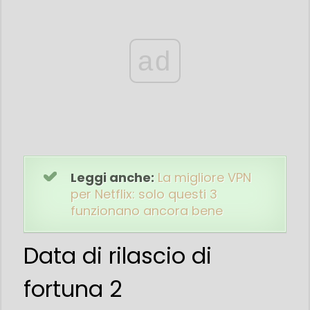
ad
Leggi anche:
La migliore VPN
per Netflix: solo questi 3
funzionano ancora bene
Data di rilascio di
fortuna 2