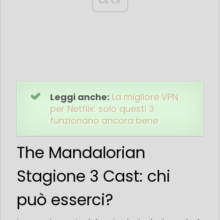
Leggi anche:
La migliore VPN
per Netflix: solo questi 3
funzionano ancora bene
The Mandalorian
Stagione 3 Cast: chi
può esserci?