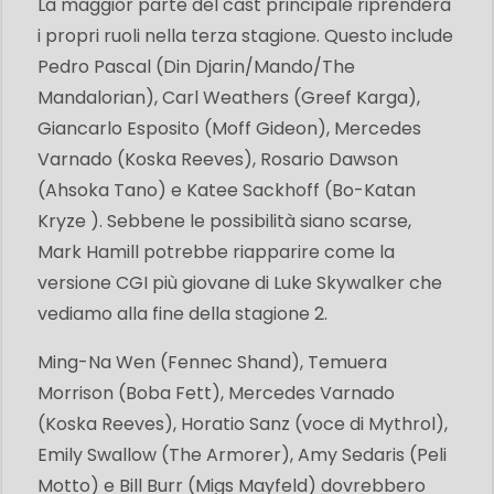
La maggior parte del cast principale riprenderà
i propri ruoli nella terza stagione. Questo include
Pedro Pascal (Din Djarin/Mando/The
Mandalorian), Carl Weathers (Greef Karga),
Giancarlo Esposito (Moff Gideon), Mercedes
Varnado (Koska Reeves), Rosario Dawson
(Ahsoka Tano) e Katee Sackhoff (Bo-Katan
Kryze ). Sebbene le possibilità siano scarse,
Mark Hamill potrebbe riapparire come la
versione CGI più giovane di Luke Skywalker che
vediamo alla fine della stagione 2.
Ming-Na Wen (Fennec Shand), Temuera
Morrison (Boba Fett), Mercedes Varnado
(Koska Reeves), Horatio Sanz (voce di Mythrol),
Emily Swallow (The Armorer), Amy Sedaris (Peli
Motto) e Bill Burr (Migs Mayfeld) dovrebbero