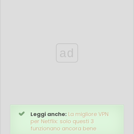
ad
Leggi anche:
La migliore VPN
per Netflix: solo questi 3
funzionano ancora bene