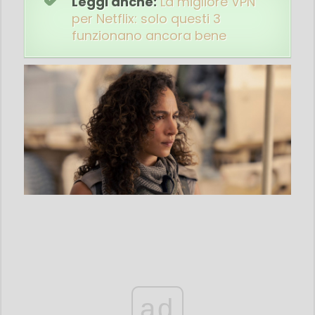
Leggi anche:
La migliore VPN
per Netflix: solo questi 3
funzionano ancora bene
ad