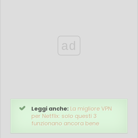
ad
Leggi anche:
La migliore VPN
per Netflix: solo questi 3
funzionano ancora bene